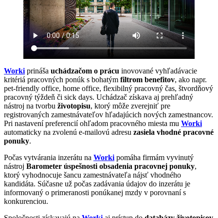
Worki
prináša
uchádzačom o prácu
inovované vyhľadávacie
kritériá pracovných ponúk s bohatým
filtrom benefitov
, ako napr.
pet-friendly office, home office, flexibilný pracovný čas, štvordňový
pracovný týždeň či sick days. Uchádzač získava aj prehľadný
nástroj na tvorbu
životopisu
, ktorý môže zverejniť pre
registrovaných zamestnávateľov hľadajúcich nových zamestnancov.
Pri nastavení preferencií ohľadom pracovného miesta mu
Worki
automaticky na zvolenú e-mailovú adresu
zasiela vhodné pracovné
ponuky
.
Počas vytvárania inzerátu na
Worki
pomáha firmám vyvinutý
nástroj
Barometer úspešnosti obsadenia pracovnej ponuky
,
ktorý vyhodnocuje šancu zamestnávateľa nájsť vhodného
kandidáta. Súčasne už počas zadávania údajov do inzerátu je
informovaný o primeranosti ponúkanej mzdy v porovnaní s
konkurenciou.
Spoločnosti získavajú na
Worki
aj prístup do
databázy životopisov