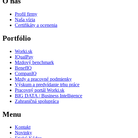
O nás
Profil firmy
Naša vízia
Certifikáty a ocenenia
Portfólio
Worki.sk
IQualPay
Mzdový benchmark
BenefIQ
CompanIQ
Mzdy a pracovné podmienky
Výskum a predvídanie trhu práce
Pracovný portál Worki.sk
BIG DATA / Business Intelligence
Zahraničná spolupráca
Menu
Kontakt
Novinky