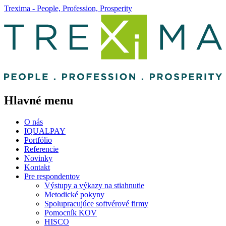
Trexima - People, Profession, Prosperity
Hlavné menu
O nás
IQUALPAY
Portfólio
Referencie
Novinky
Kontakt
Pre respondentov
Výstupy a výkazy na stiahnutie
Metodické pokyny
Spolupracujúce softvérové firmy
Pomocník KOV
HISCO