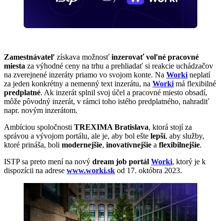
Zamestnávateľ
získava možnosť
inzerovať voľné pracovné
miesta
za výhodné ceny na trhu a prehliadať si reakcie uchádzačov
na zverejnené inzeráty priamo vo svojom konte. Na
Worki
neplatí
za jeden konkrétny a nemenný text inzerátu, na
Worki
má flexibilné
predplatné
. Ak inzerát splnil svoj účel a pracovné miesto obsadí,
môže pôvodný inzerát, v rámci toho istého predplatného, nahradiť
napr. novým inzerátom.
Ambíciou spoločnosti
TREXIMA Bratislava
, ktorá stojí za
správou a vývojom portálu, ale je, aby bol ešte
lepší
, aby služby,
ktoré prináša, boli
modernejšie
,
inovatívnejšie
a
flexibilnejšie
.
ISTP sa preto mení na nový
dream job portál
Worki
, ktorý je k
dispozícii na adrese
www.worki.sk
od 17. októbra 2023.