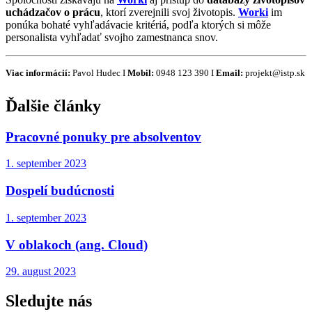
uchádzačov o prácu
, ktorí zverejnili svoj životopis.
Worki
im
ponúka bohaté vyhľadávacie kritériá, podľa ktorých si môže
personalista vyhľadať svojho zamestnanca snov.
Viac informácií:
Pavol Hudec I
Mobil:
0948 123 390 I
Email:
projekt@istp.sk
Ďalšie články
Pracovné ponuky pre absolventov
1. september 2023
Dospelí budúcnosti
1. september 2023
V oblakoch (ang. Cloud)
29. august 2023
Sledujte nás