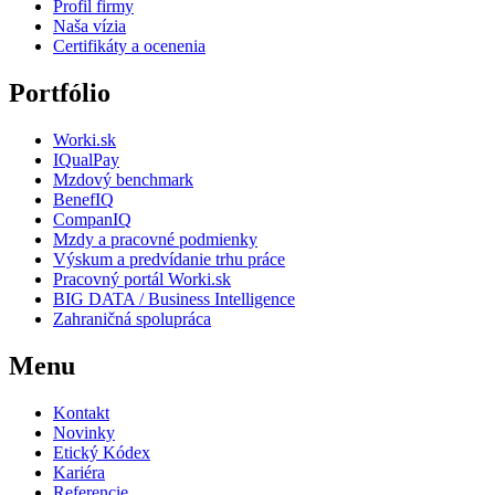
Profil firmy
Naša vízia
Certifikáty a ocenenia
Portfólio
Worki.sk
IQualPay
Mzdový benchmark
BenefIQ
CompanIQ
Mzdy a pracovné podmienky
Výskum a predvídanie trhu práce
Pracovný portál Worki.sk
BIG DATA / Business Intelligence
Zahraničná spolupráca
Menu
Kontakt
Novinky
Etický Kódex
Kariéra
Referencie