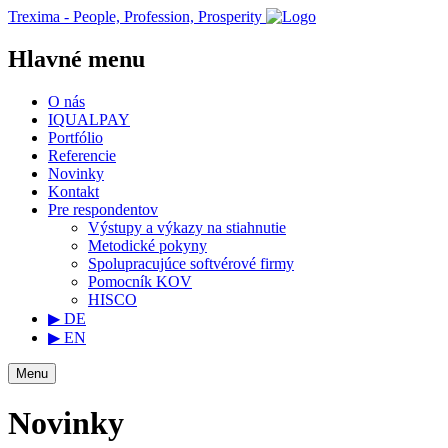
Trexima - People, Profession, Prosperity
Hlavné menu
O nás
IQUALPAY
Portfólio
Referencie
Novinky
Kontakt
Pre respondentov
Výstupy a výkazy na stiahnutie
Metodické pokyny
Spolupracujúce softvérové firmy
Pomocník KOV
HISCO
▶ DE
▶ EN
Menu
Novinky