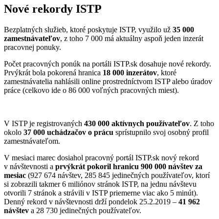
Nové rekordy ISTP
Bezplatných služieb, ktoré poskytuje ISTP, využilo už
35 000
zamestnávateľov
, z toho 7 000 má aktuálny aspoň jeden inzerát
pracovnej ponuky.
Počet pracovných ponúk na portáli ISTP.sk dosahuje nové rekordy.
Prvýkrát bola pokorená hranica
18 000 inzerátov
, ktoré
zamestnávatelia nahlásili online prostredníctvom ISTP alebo úradov
práce (celkovo ide o 86 000 voľných pracovných miest).
V ISTP je registrovaných
430 000 aktívnych používateľov
. Z toho
okolo
37 000 uchádzačov o prácu
sprístupnilo svoj osobný profil
zamestnávateľom.
V mesiaci marec dosiahol pracovný portál ISTP.sk nový rekord
v návštevnosti a
prvýkrát pokoril hranicu 900 000 návštev za
mesiac
(927 674 návštev, 285 845 jedinečných používateľov, ktorí
si zobrazili takmer 6 miliónov stránok ISTP, na jednu návštevu
otvorili 7 stránok a strávili v ISTP priemerne viac ako 5 minút).
Denný rekord v návštevnosti drží pondelok 25.2.2019 –
41 962
návštev
a 28 730 jedinečných používateľov.