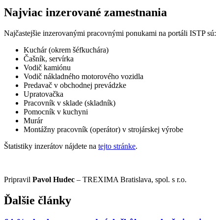
Najviac inzerované zamestnania
Najčastejšie inzerovanými pracovnými ponukami na portáli ISTP sú:
Kuchár (okrem šéfkuchára)
Čašník, servírka
Vodič kamiónu
Vodič nákladného motorového vozidla
Predavač v obchodnej prevádzke
Upratovačka
Pracovník v sklade (skladník)
Pomocník v kuchyni
Murár
Montážny pracovník (operátor) v strojárskej výrobe
Štatistiky inzerátov nájdete na
tejto stránke
.
Pripravil
Pavol Hudec
– TREXIMA Bratislava, spol. s r.o.
Ďalšie články