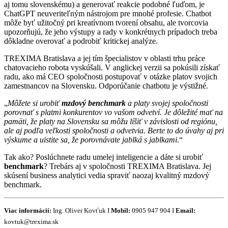
aj tomu slovenskému) a generovať reakcie podobné ľuďom, je
ChatGPT neuveriteľným nástrojom pre mnohé profesie. Chatbot
môže byť užitočný pri kreatívnom tvorení obsahu, ale tvorcovia
upozorňujú, že jeho výstupy a rady v konkrétnych prípadoch treba
dôkladne overovať a podrobiť kritickej analýze.
TREXIMA Bratislava a jej tím špecialistov v oblasti trhu práce
chatovacieho robota vyskúšali. V anglickej verzii sa pokúsili získať
radu, ako má CEO spoločnosti postupovať v otázke platov svojich
zamestnancov na Slovensku. Odporúčanie chatbotu je výstižné.
„
Môžete si urobiť
mzdový benchmark
a platy svojej spoločnosti
porovnať s platmi konkurentov vo vašom odvetví. Je dôležité mať na
pamäti, že platy na Slovensku sa môžu líšiť v závislosti od regiónu,
ale aj podľa veľkosti spoločnosti a odvetvia. Berte to do úvahy aj pri
výskume a uistite sa, že porovnávate jablká s jablkami
.“
Tak ako? Poslúchnete radu umelej inteligencie a dáte si urobiť
benchmark
? Trebárs aj v spoločnosti TREXIMA Bratislava. Jej
skúsení business analytici vedia spraviť naozaj kvalitný mzdový
benchmark.
Viac informácií:
Ing. Oliver Kovťuk I
Mobil:
0905 947 904 I
Email:
kovtuk@trexima.sk