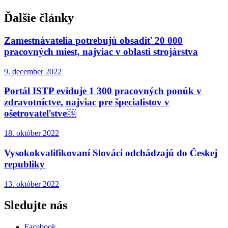
Ďalšie články
Zamestnávatelia potrebujú obsadiť 20 000
pracovných miest, najviac v oblasti strojárstva
9. december 2022
Portál ISTP eviduje 1 300 pracovných ponúk v
zdravotníctve, najviac pre špecialistov v
ošetrovateľstve￼
18. október 2022
Vysokokvalifikovaní Slováci odchádzajú do Českej
republiky
13. október 2022
Sledujte nás
Facebook