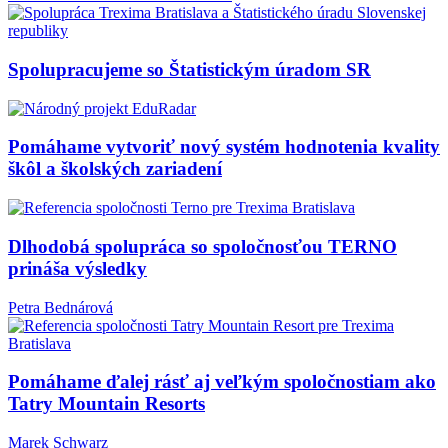
Spolupracujeme so Štatistickým úradom SR
Pomáhame vytvoriť nový systém hodnotenia kvality
škôl a školských zariadení
Dlhodobá spolupráca so spoločnosťou TERNO
prináša výsledky
Petra Bednárová
Pomáhame ďalej rásť aj veľkým spoločnostiam ako
Tatry Mountain Resorts
Marek Schwarz