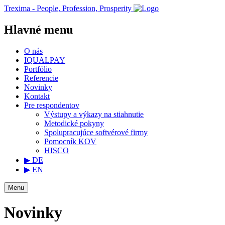
Trexima - People, Profession, Prosperity
Hlavné menu
O nás
IQUALPAY
Portfólio
Referencie
Novinky
Kontakt
Pre respondentov
Výstupy a výkazy na stiahnutie
Metodické pokyny
Spolupracujúce softvérové firmy
Pomocník KOV
HISCO
▶ DE
▶ EN
Menu
Novinky