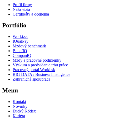
Profil firmy
Naša vízia
Certifikáty a ocenenia
Portfólio
Worki.sk
IQualPay
Mzdový benchmark
BenefIQ
CompanIQ
Mzdy a pracovné podmienky
Výskum a predvídanie trhu práce
Pracovný portál Worki.sk
BIG DATA / Business Intelligence
Zahraničná spolupráca
Menu
Kontakt
Novinky
Etický Kódex
Kariéra