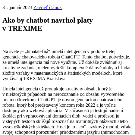
31. január 2023
Zavrieť článok
Ako by chatbot navrhol platy
v TREXIME
Na svete je „hmatateľná“ umelá inteligencia v podobe tretej
generácie chatovacieho robota ChatGPT. Tento chatbot potvrdzuje,
že umelá inteligencia má nové využitie. Už dokáže zvládnuť aj
kreatívne zadania, nielen vyriešiť komplexné dátové úlohy a hľadať
zložité vzťahy v matematických a štatistických modeloch, ktoré
využíva aj TREXIMA Bratislava.
Umelá inteligencia už produkuje kreatívny obsah, ktorý je
v niektorých prípadoch na nerozoznanie od obsahu vytvoreného
priamo človekom. ChatGPT je novou generáciou chatovacieho
robota, ktorý bol predstavený koncom roka 2022 a je voľne
dostupný ako webová aplikácia. V súčasnosti ju testujú nadšení
školáci pri vypracovávaní domácich úloh, vedci a profesori ju
v slepých testoch skúšajú rozoznať na maturitných otázkach alebo
vysokoškolských skúškach. Hoci je to „len“ jazykový modul, vďaka
svojej schopnosti porozumieť prirodzenému jazyku (mimochodom