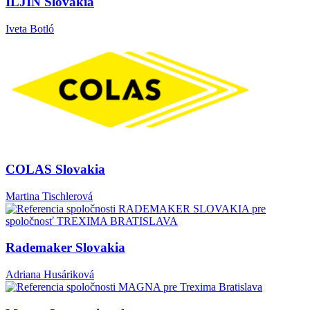
ILJIN Slovakia
Iveta Botló
COLAS Slovakia
Martina Tischlerová
Rademaker Slovakia
Adriana Husáriková