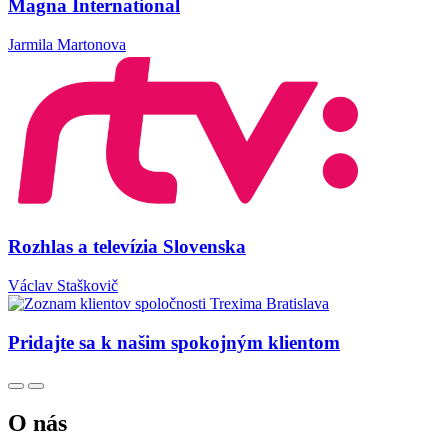
Magna International
Jarmila Martonova
Rozhlas a televízia Slovenska
Václav Staškovič
Pridajte sa k našim spokojným klientom
O nás