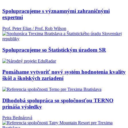
Spolupracujeme s významnými zahraničnými
expertmi
Prof. Peter Elias / Prof. Rob Wilson
Spolupracujeme so Štatistickým úradom SR
Pomáhame vytvoriť nový systém hodnotenia kvality
škôl a školských zariadení
Dlhodobá spolupráca so spoločnosťou TERNO
prináša výsledky
Petra Bednárová