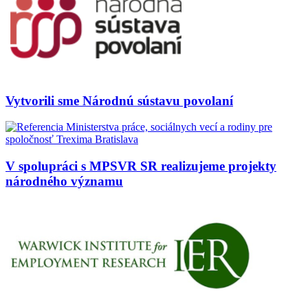
Vytvorili sme Národnú sústavu povolaní
V spolupráci s MPSVR SR realizujeme projekty
národného významu