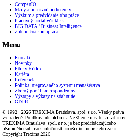
CompanIQ
Mzdy a pracovné podmienky
Výskum a predvídanie trhu práce
Pracovný portál Worki.sk
BIG DATA / Business Intelligence
Zahraničná spolupráca
Menu
Kontakt
Novinky
Etický Kódex
Kariéra
Referencie
Politika integrovaného systému manažérstva
Zberný portál pre respondentov
Výstupy a výkazy na stiahnutie
GDPR
© 1992 - 2026 TREXIMA Bratislava, spol. s r.o. Všetky práva
vyhradené. Publikovanie alebo ďalšie šírenie obsahu zo zdrojov
TREXIMA Bratislava, spol. s r.o. je bez predchádzajúceho
písomného súhlasu spoločnosti porušením autorského zákona.
Copyright Trexima 2026