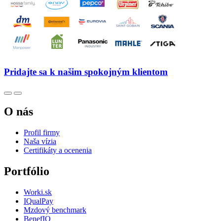
Pridajte sa k našim spokojným klientom
O nás
Profil firmy
Naša vízia
Certifikáty a ocenenia
Portfólio
Worki.sk
IQualPay
Mzdový benchmark
BenefIQ