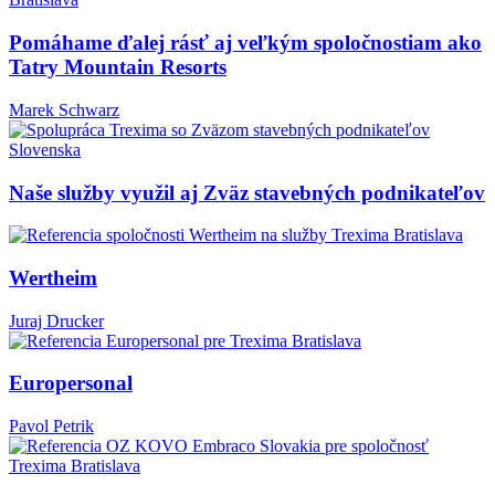
Pomáhame ďalej rásť aj veľkým spoločnostiam ako
Tatry Mountain Resorts
Marek Schwarz
Naše služby využil aj Zväz stavebných podnikateľov
Wertheim
Juraj Drucker
Europersonal
Pavol Petrik