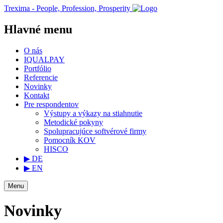
Trexima - People, Profession, Prosperity
Hlavné menu
O nás
IQUALPAY
Portfólio
Referencie
Novinky
Kontakt
Pre respondentov
Výstupy a výkazy na stiahnutie
Metodické pokyny
Spolupracujúce softvérové firmy
Pomocník KOV
HISCO
▶ DE
▶ EN
Menu
Novinky