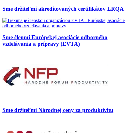
Sme držiteľmi akreditovaných certifikátov LRQA
Sme členmi Európskej asociácie odborného
vzdelávania a prípravy (EVTA)
Sme držiteľmi Národnej ceny za produktivitu