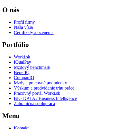
O nás
Profil firmy
Naša vízia
Certifikáty a ocenenia
Portfólio
Worki.sk
IQualPay
Mzdový benchmark
BenefIQ
CompanIQ
Mzdy a pracovné podmienky
Výskum a predvídanie trhu práce
Pracovný portál Worki.sk
BIG DATA / Business Intelligence
Zahraničná spolupráca
Menu
Kontakt