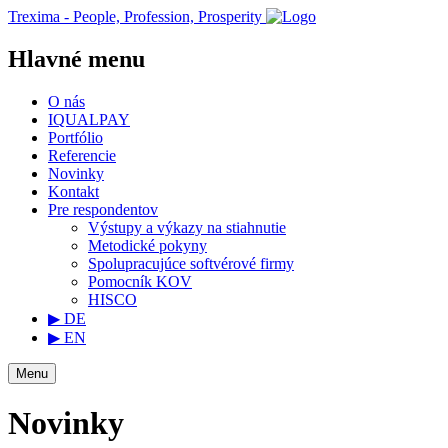
Trexima - People, Profession, Prosperity
Hlavné menu
O nás
IQUALPAY
Portfólio
Referencie
Novinky
Kontakt
Pre respondentov
Výstupy a výkazy na stiahnutie
Metodické pokyny
Spolupracujúce softvérové firmy
Pomocník KOV
HISCO
▶ DE
▶ EN
Menu
Novinky