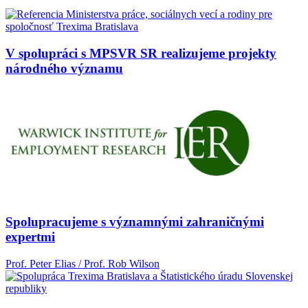
V spolupráci s MPSVR SR realizujeme projekty
národného významu
Spolupracujeme s významnými zahraničnými
expertmi
Prof. Peter Elias / Prof. Rob Wilson