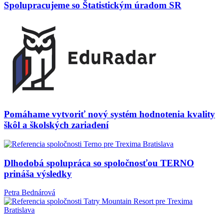
Spolupracujeme so Štatistickým úradom SR
Pomáhame vytvoriť nový systém hodnotenia kvality
škôl a školských zariadení
Dlhodobá spolupráca so spoločnosťou TERNO
prináša výsledky
Petra Bednárová