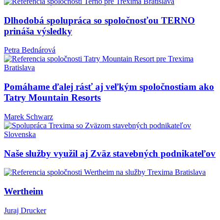
Dlhodobá spolupráca so spoločnosťou TERNO
prináša výsledky
Petra Bednárová
Pomáhame ďalej rásť aj veľkým spoločnostiam ako
Tatry Mountain Resorts
Marek Schwarz
Naše služby využil aj Zväz stavebných podnikateľov
Wertheim
Juraj Drucker