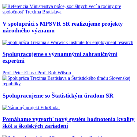
V spolupráci s MPSVR SR realizujeme projekty
národného významu
Spolupracujeme s významnými zahraničnými
expertmi
Prof. Peter Elias / Prof. Rob Wilson
Spolupracujeme so Štatistickým úradom SR
Pomáhame vytvoriť nový systém hodnotenia kvality
škôl a školských zariadení