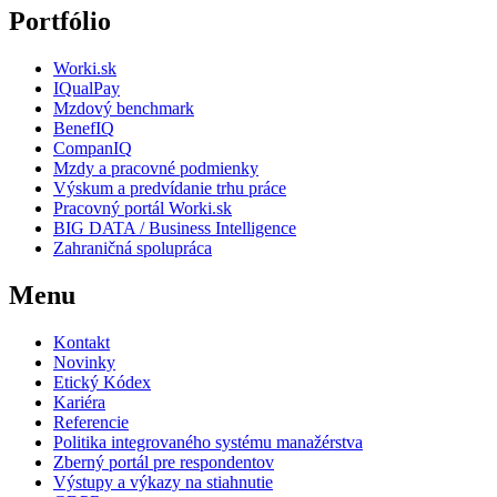
Portfólio
Worki.sk
IQualPay
Mzdový benchmark
BenefIQ
CompanIQ
Mzdy a pracovné podmienky
Výskum a predvídanie trhu práce
Pracovný portál Worki.sk
BIG DATA / Business Intelligence
Zahraničná spolupráca
Menu
Kontakt
Novinky
Etický Kódex
Kariéra
Referencie
Politika integrovaného systému manažérstva
Zberný portál pre respondentov
Výstupy a výkazy na stiahnutie