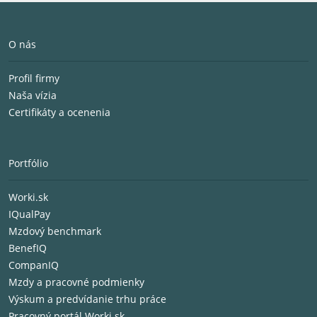
O nás
Profil firmy
Naša vízia
Certifikáty a ocenenia
Portfólio
Worki.sk
IQualPay
Mzdový benchmark
BenefIQ
CompanIQ
Mzdy a pracovné podmienky
Výskum a predvídanie trhu práce
Pracovný portál Worki.sk