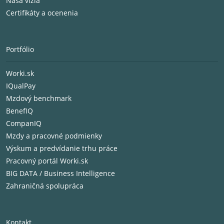
Naša vízia
Certifikáty a ocenenia
Portfólio
Worki.sk
IQualPay
Mzdový benchmark
BenefIQ
CompanIQ
Mzdy a pracovné podmienky
Výskum a predvídanie trhu práce
Pracovný portál Worki.sk
BIG DATA / Business Intelligence
Zahraničná spolupráca
Kontakt