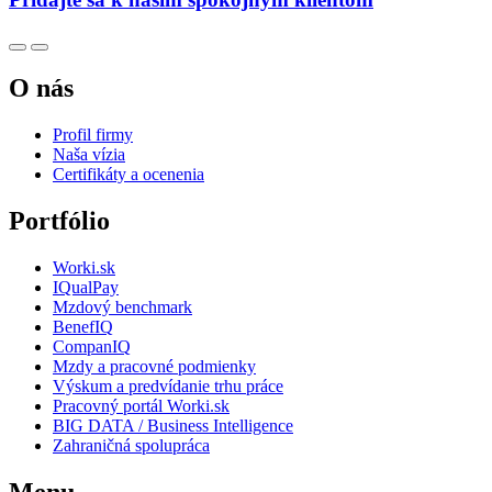
O nás
Profil firmy
Naša vízia
Certifikáty a ocenenia
Portfólio
Worki.sk
IQualPay
Mzdový benchmark
BenefIQ
CompanIQ
Mzdy a pracovné podmienky
Výskum a predvídanie trhu práce
Pracovný portál Worki.sk
BIG DATA / Business Intelligence
Zahraničná spolupráca
Menu