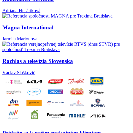
Adriana Husáriková
Magna International
Jarmila Martonova
Rozhlas a televízia Slovenska
Václav Staškovič
Pridajte sa k našim spokojným klientom