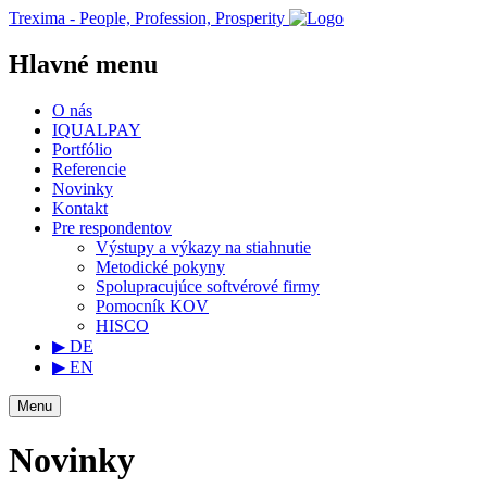
Trexima - People, Profession, Prosperity
Hlavné menu
O nás
IQUALPAY
Portfólio
Referencie
Novinky
Kontakt
Pre respondentov
Výstupy a výkazy na stiahnutie
Metodické pokyny
Spolupracujúce softvérové firmy
Pomocník KOV
HISCO
▶ DE
▶ EN
Menu
Novinky