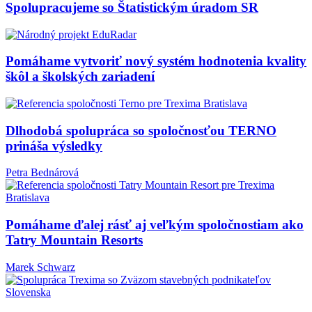
Spolupracujeme so Štatistickým úradom SR
Pomáhame vytvoriť nový systém hodnotenia kvality
škôl a školských zariadení
Dlhodobá spolupráca so spoločnosťou TERNO
prináša výsledky
Petra Bednárová
Pomáhame ďalej rásť aj veľkým spoločnostiam ako
Tatry Mountain Resorts
Marek Schwarz