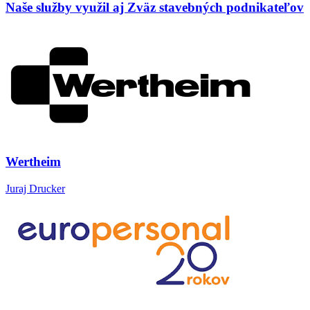
Naše služby využil aj Zväz stavebných podnikateľov
Wertheim
Juraj Drucker