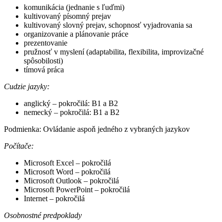
komunikácia (jednanie s ľuďmi)
kultivovaný písomný prejav
kultivovaný slovný prejav, schopnosť vyjadrovania sa
organizovanie a plánovanie práce
prezentovanie
pružnosť v myslení (adaptabilita, flexibilita, improvizačné
spôsobilosti)
tímová práca
Cudzie jazyky:
anglický – pokročilá: B1 a B2
nemecký – pokročilá: B1 a B2
Podmienka: Ovládanie aspoň jedného z vybraných jazykov
Počítače:
Microsoft Excel – pokročilá
Microsoft Word – pokročilá
Microsoft Outlook – pokročilá
Microsoft PowerPoint – pokročilá
Internet – pokročilá
Osobnostné predpoklady