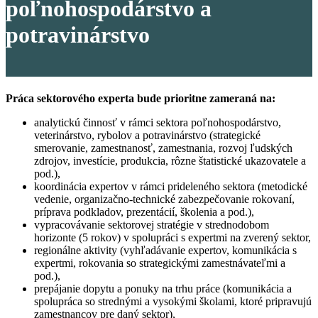
poľnohospodárstvo a
potravinárstvo
Práca sektorového experta bude prioritne zameraná na:
analytickú činnosť v rámci sektora poľnohospodárstvo,
veterinárstvo, rybolov a potravinárstvo (strategické
smerovanie, zamestnanosť, zamestnania, rozvoj ľudských
zdrojov, investície, produkcia, rôzne štatistické ukazovatele a
pod.),
koordinácia expertov v rámci prideleného sektora (metodické
vedenie, organizačno-technické zabezpečovanie rokovaní,
príprava podkladov, prezentácií, školenia a pod.),
vypracovávanie sektorovej stratégie v strednodobom
horizonte (5 rokov) v spolupráci s expertmi na zverený sektor,
regionálne aktivity (vyhľadávanie expertov, komunikácia s
expertmi, rokovania so strategickými zamestnávateľmi a
pod.),
prepájanie dopytu a ponuky na trhu práce (komunikácia a
spolupráca so strednými a vysokými školami, ktoré pripravujú
zamestnancov pre daný sektor),