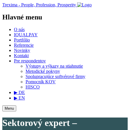
Trexima - People, Profession, Prosperity
Hlavné menu
O nás
IQUALPAY
Portfólio
Referencie
Novinky
Kontakt
Pre respondentov
Výstupy a výkazy na stiahnutie
Metodické pokyny
Spolupracujúce softvérové firmy
Pomocník KOV
HISCO
▶ DE
▶ EN
Menu
Sektorový expert –