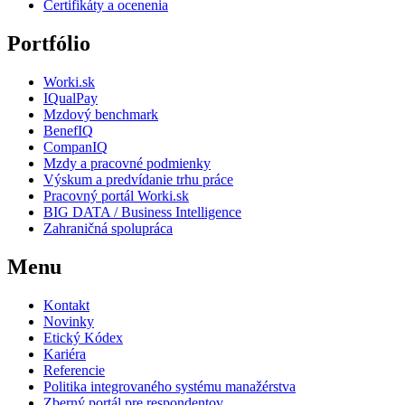
Certifikáty a ocenenia
Portfólio
Worki.sk
IQualPay
Mzdový benchmark
BenefIQ
CompanIQ
Mzdy a pracovné podmienky
Výskum a predvídanie trhu práce
Pracovný portál Worki.sk
BIG DATA / Business Intelligence
Zahraničná spolupráca
Menu
Kontakt
Novinky
Etický Kódex
Kariéra
Referencie
Politika integrovaného systému manažérstva
Zberný portál pre respondentov