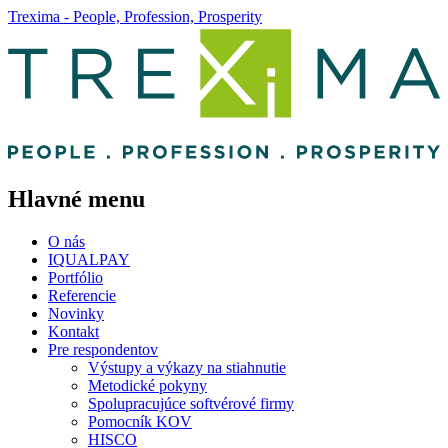
Trexima - People, Profession, Prosperity
Hlavné menu
O nás
IQUALPAY
Portfólio
Referencie
Novinky
Kontakt
Pre respondentov
Výstupy a výkazy na stiahnutie
Metodické pokyny
Spolupracujúce softvérové firmy
Pomocník KOV
HISCO