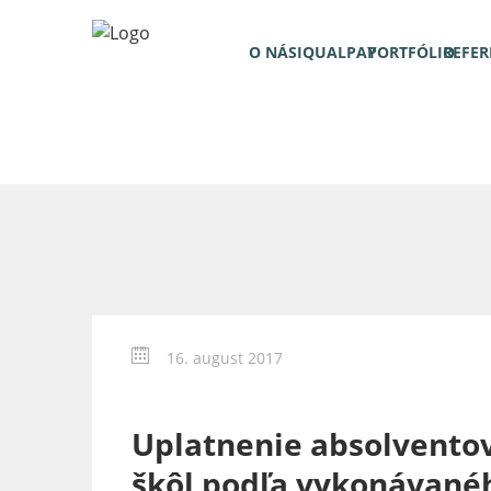
O NÁS
IQUALPAY
PORTFÓLIO
REFER
16. august 2017
Uplatnenie absolventov
škôl podľa vykonávané