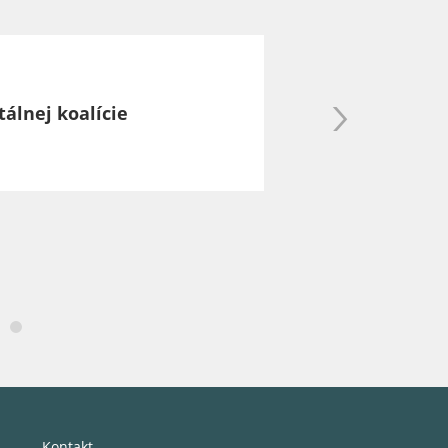
álnej koalície
Kontakt