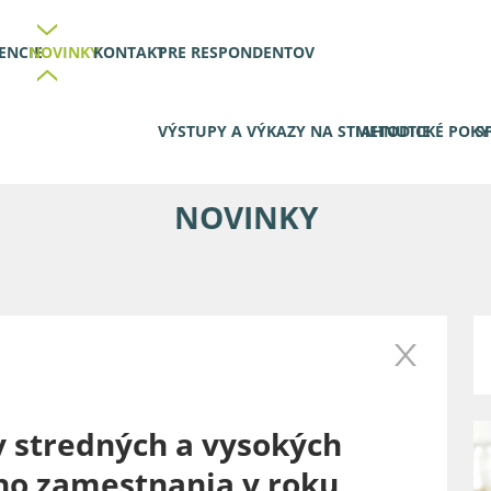
ENCIE
NOVINKY
KONTAKT
PRE RESPONDENTOV
VÝSTUPY A VÝKAZY NA STIAHNUTIE
METODICKÉ POK
S
NOVINKY
 stredných a vysokých
ho zamestnania v roku