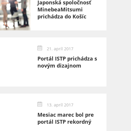
Japonská spoločnosť
MinebeaMitsumi
prichádza do Košíc
21. apríl 2017
Portál ISTP prichádza s
novým dizajnom
13. apríl 2017
Mesiac marec bol pre
portál ISTP rekordný