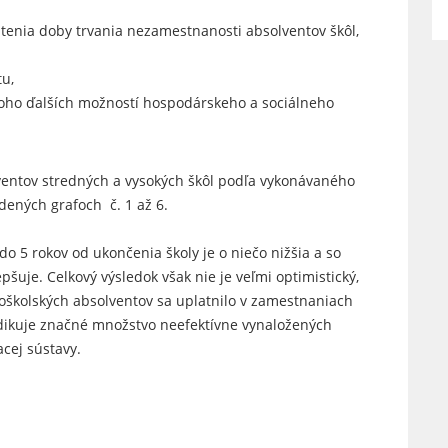
tenia doby trvania nezamestnanosti absolventov škôl,
u,
oho ďalších možností hospodárskeho a sociálneho
ventov stredných a vysokých škôl podľa vykonávaného
dených grafoch č. 1 až 6.
do 5 rokov od ukončenia školy je o niečo nižšia a so
šuje. Celkový výsledok však nie je veľmi optimistický,
koškolských absolventov sa uplatnilo v zamestnaniach
dikuje značné množstvo neefektívne vynaložených
acej sústavy.