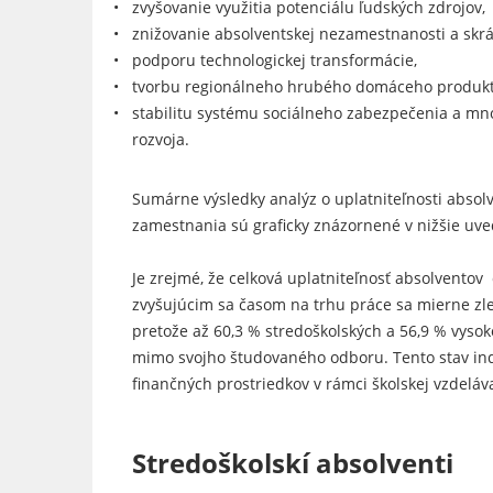
zvyšovanie využitia potenciálu ľudských zdrojov,
znižovanie absolventskej nezamestnanosti a skrá
podporu technologickej transformácie,
tvorbu regionálneho hrubého domáceho produkt
stabilitu systému sociálneho zabezpečenia a mn
rozvoja.
Sumárne výsledky analýz o uplatniteľnosti absol
zamestnania sú graficky znázornené v nižšie uve
Je zrejmé, že celková uplatniteľnosť absolventov 
zvyšujúcim sa časom na trhu práce sa mierne zlep
pretože až 60,3 % stredoškolských a 56,9 % vyso
mimo svojho študovaného odboru. Tento stav in
finančných prostriedkov v rámci školskej vzdeláv
Stredoškolskí absolventi