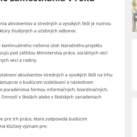
nia absolventov a stredných a vysokých škôl je nutnou
ktúry študijných a učebných odborov.
 kontinuálneho riešenia úloh Národného projektu
izujú pod záštitou Ministerstva práce, sociálnych vecí
nych vecí a rodiny.
latnení absolventov stredných a vysokých škôl na trhu
 zástupcov o budúcom vzdelávaní a následnom
ho poradenstva formou informačných, koordinačných,
 činností v školách alebo v školských zariadeniach
ve pre trh práce, ktorá zodpovedá budúcim
má kľúčový význam pre: