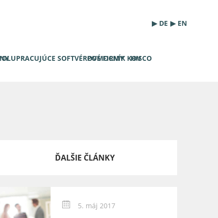
▶ DE
▶ EN
YNY
POLUPRACUJÚCE SOFTVÉROVÉ FIRMY
POMOCNÍK KOV
HISCO
ĎALŠIE ČLÁNKY
5. máj 2017