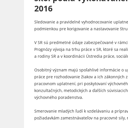
2016
Sledovanie a pravidelné vyhodnocovanie uplatne
podmienkou pre korigovanie a nastavovanie štru
V SR sú predmetné údaje zabezpečované v rámci
Prognózy vývoja na trhu práce v SR, ktoré sa real
a rodiny SR a v koordinácii Ústredia práce, sociál
Osobitný význam majú spoľahlivé informácie o up
práce pre rozhodovanie žiakov a ich zákonných
pracovnom uplatnení, pri poskytovaní výchovné
konzultačných, metodických a ďalších súvisiacich
výchovného poradenstva.
Smerovanie mladých ľudí k vzdelávaniu a prípra
požiadavkám zamestnávateľov na pracovné sily, 