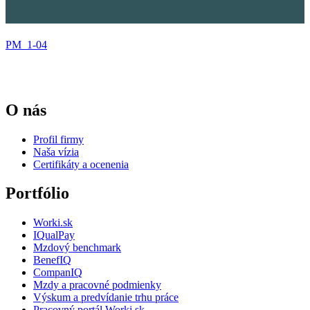
PM_1-04
O nás
Profil firmy
Naša vízia
Certifikáty a ocenenia
Portfólio
Worki.sk
IQualPay
Mzdový benchmark
BenefIQ
CompanIQ
Mzdy a pracovné podmienky
Výskum a predvídanie trhu práce
Pracovný portál Worki.sk