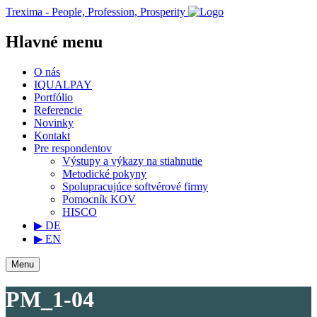
Trexima - People, Profession, Prosperity
Hlavné menu
O nás
IQUALPAY
Portfólio
Referencie
Novinky
Kontakt
Pre respondentov
Výstupy a výkazy na stiahnutie
Metodické pokyny
Spolupracujúce softvérové firmy
Pomocník KOV
HISCO
▶ DE
▶ EN
Menu
PM_1-04