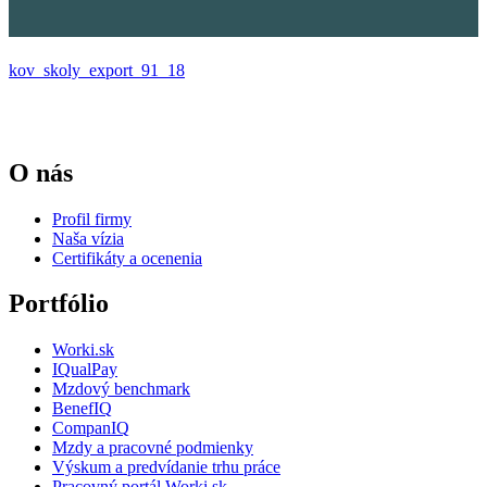
kov_skoly_export_91_18
O nás
Profil firmy
Naša vízia
Certifikáty a ocenenia
Portfólio
Worki.sk
IQualPay
Mzdový benchmark
BenefIQ
CompanIQ
Mzdy a pracovné podmienky
Výskum a predvídanie trhu práce
Pracovný portál Worki.sk