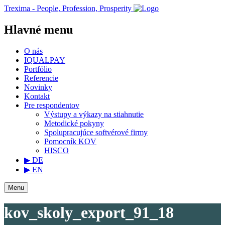
Trexima - People, Profession, Prosperity
Hlavné menu
O nás
IQUALPAY
Portfólio
Referencie
Novinky
Kontakt
Pre respondentov
Výstupy a výkazy na stiahnutie
Metodické pokyny
Spolupracujúce softvérové firmy
Pomocník KOV
HISCO
▶ DE
▶ EN
Menu
kov_skoly_export_91_18