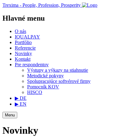
Trexima - People, Profession, Prosperity
Hlavné menu
O nás
IQUALPAY
Portfólio
Referencie
Novinky
Kontakt
Pre respondentov
Výstupy a výkazy na stiahnutie
Metodické pokyny
Spolupracujúce softvérové firmy
Pomocník KOV
HISCO
▶ DE
▶ EN
Menu
Novinky