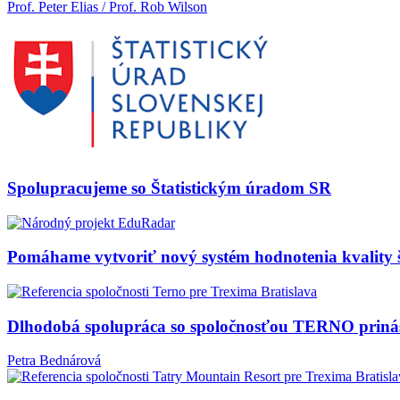
Prof. Peter Elias / Prof. Rob Wilson
Spolupracujeme so Štatistickým úradom SR
Pomáhame vytvoriť nový systém hodnotenia kvality š
Dlhodobá spolupráca so spoločnosťou TERNO priná
Petra Bednárová