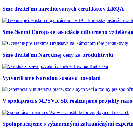
Sme držiteľmi akreditovaných certifikátov LRQA
Sme členmi Európskej asociácie odborného vzdeláva
Sme držiteľmi Národnej ceny za produktivitu
Vytvorili sme Národnú sústavu povolaní
V spolupráci s MPSVR SR realizujeme projekty ná
Spolupracujeme s významnými zahraničnými expert