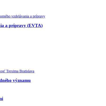
nia a prípravy (EVTA)
rodného významu
mi