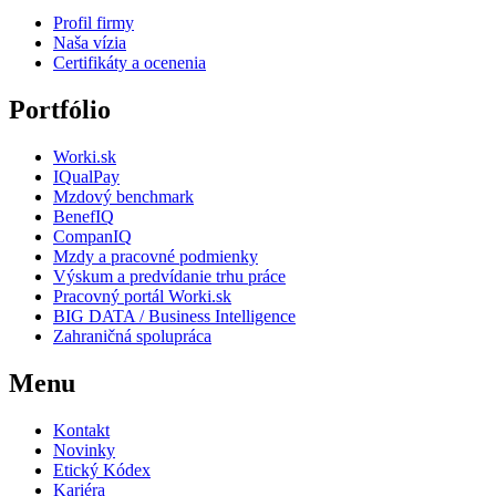
Profil firmy
Naša vízia
Certifikáty a ocenenia
Portfólio
Worki.sk
IQualPay
Mzdový benchmark
BenefIQ
CompanIQ
Mzdy a pracovné podmienky
Výskum a predvídanie trhu práce
Pracovný portál Worki.sk
BIG DATA / Business Intelligence
Zahraničná spolupráca
Menu
Kontakt
Novinky
Etický Kódex
Kariéra