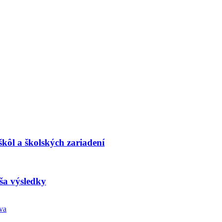
kôl a školských zariadení
ša výsledky