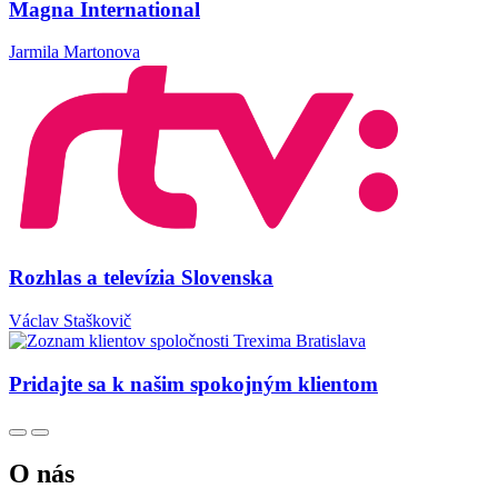
Magna International
Jarmila Martonova
Rozhlas a televízia Slovenska
Václav Staškovič
Pridajte sa k našim spokojným klientom
O nás