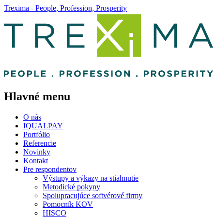
Trexima - People, Profession, Prosperity
Hlavné menu
O nás
IQUALPAY
Portfólio
Referencie
Novinky
Kontakt
Pre respondentov
Výstupy a výkazy na stiahnutie
Metodické pokyny
Spolupracujúce softvérové firmy
Pomocník KOV
HISCO