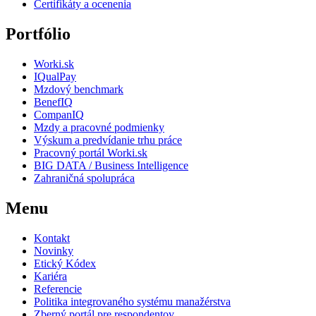
Certifikáty a ocenenia
Portfólio
Worki.sk
IQualPay
Mzdový benchmark
BenefIQ
CompanIQ
Mzdy a pracovné podmienky
Výskum a predvídanie trhu práce
Pracovný portál Worki.sk
BIG DATA / Business Intelligence
Zahraničná spolupráca
Menu
Kontakt
Novinky
Etický Kódex
Kariéra
Referencie
Politika integrovaného systému manažérstva
Zberný portál pre respondentov