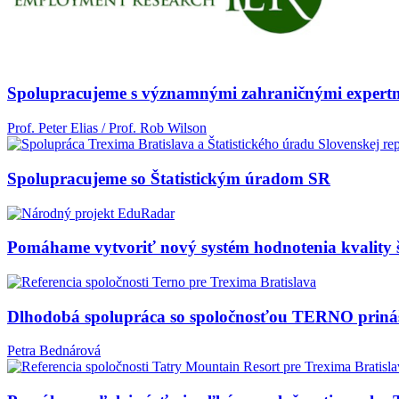
Spolupracujeme s významnými zahraničnými expert
Prof. Peter Elias / Prof. Rob Wilson
Spolupracujeme so Štatistickým úradom SR
Pomáhame vytvoriť nový systém hodnotenia kvality š
Dlhodobá spolupráca so spoločnosťou TERNO priná
Petra Bednárová