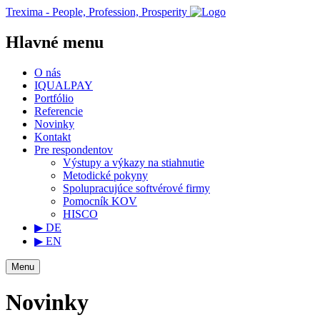
Trexima - People, Profession, Prosperity
Hlavné menu
O nás
IQUALPAY
Portfólio
Referencie
Novinky
Kontakt
Pre respondentov
Výstupy a výkazy na stiahnutie
Metodické pokyny
Spolupracujúce softvérové firmy
Pomocník KOV
HISCO
▶ DE
▶ EN
Menu
Novinky