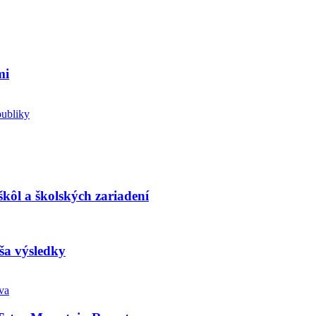
mi
kôl a školských zariadení
ša výsledky