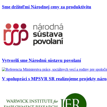
Sme držiteľmi Národnej ceny za produktivitu
Vytvorili sme Národnú sústavu povolaní
V spolupráci s MPSVR SR realizujeme projekty ná