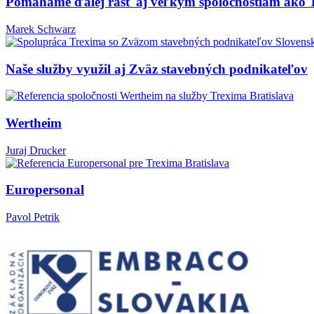
Pomáhame ďalej rásť aj veľkým spoločnostiam ako 
Marek Schwarz
Naše služby využil aj Zväz stavebných podnikateľov
Wertheim
Juraj Drucker
Europersonal
Pavol Petrik