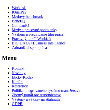
Worki.sk
IQualPay
Mzdový benchmark
BenefIQ
CompanIQ
Mzdy a pracovné podmienky
Výskum a predvídanie trhu práce
Pracovný portál Worki.sk
BIG DATA / Business Intelligence
Zahraničná spolupráca
Menu
Kontakt
Novinky
Etický Kódex
Kariéra
Referencie
Politika integrovaného systému manažérstva
Zberný portál pre respondentov
Výstupy a výkazy na stiahnutie
GDPR