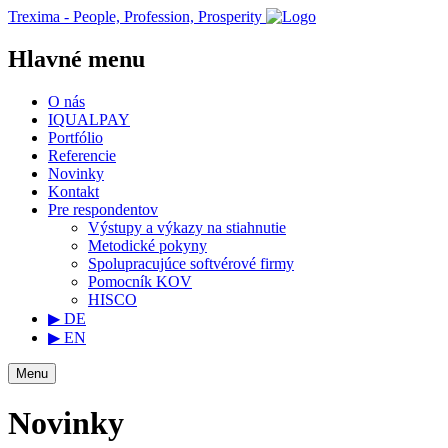
Trexima - People, Profession, Prosperity
Hlavné menu
O nás
IQUALPAY
Portfólio
Referencie
Novinky
Kontakt
Pre respondentov
Výstupy a výkazy na stiahnutie
Metodické pokyny
Spolupracujúce softvérové firmy
Pomocník KOV
HISCO
▶ DE
▶ EN
Menu
Novinky