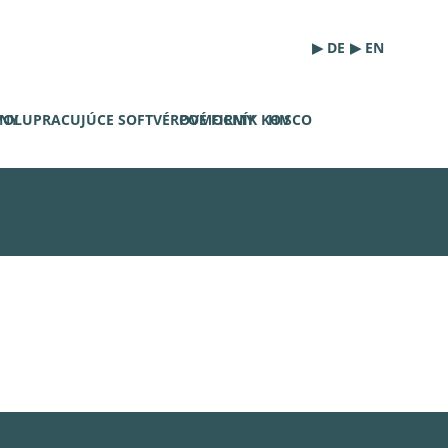
▶ DE
▶ EN
YNY
POLUPRACUJÚCE SOFTVÉROVÉ FIRMY
POMOCNÍK KOV
HISCO